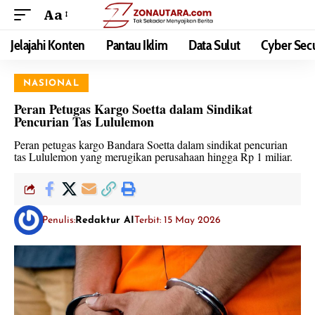
Aa
Jelajahi Konten
Pantau Iklim
Data Sulut
Cyber Secu
NASIONAL
Peran Petugas Kargo Soetta dalam Sindikat
Pencurian Tas Lululemon
Peran petugas kargo Bandara Soetta dalam sindikat pencurian
tas Lululemon yang merugikan perusahaan hingga Rp 1 miliar.
Penulis:
Redaktur AI
Terbit: 15 May 2026