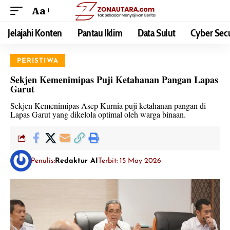
Aa
Jelajahi Konten
Pantau Iklim
Data Sulut
Cyber Secu
PERISTIWA
Sekjen Kemenimipas Puji Ketahanan Pangan Lapas
Garut
Sekjen Kemenimipas Asep Kurnia puji ketahanan pangan di
Lapas Garut yang dikelola optimal oleh warga binaan.
Penulis:
Redaktur AI
Terbit: 15 May 2026