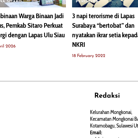
NA SITARO
PERISTIWA
inaan Warga Binaan Jadi
3 napi terorisme di Lapas
s, Pemkab Sitaro Perkuat
Surabaya “bertobat” dan
rgi dengan Lapas Ulu Siau
nyatakan ikrar setia kepad
NKRI
ril 2026
18 February 2022
Redaksi
REHAT
PERJALANAN
ARTIKEL
Kelurahan Mongkonai,
Kecamatan Mongkonai Ba
PERSONA
Kotamobagu, Sulawesi Ut
Email: