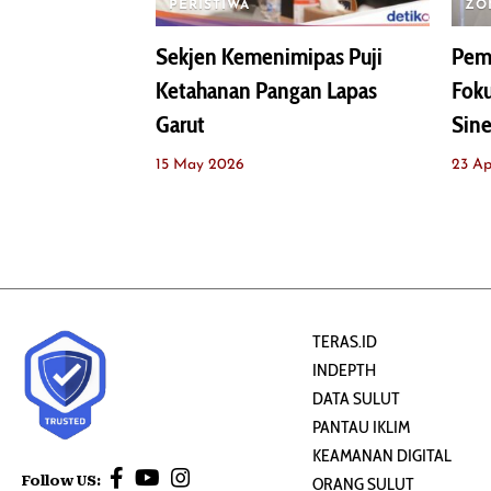
PERISTIWA
ZO
Sekjen Kemenimipas Puji
Pemb
Ketahanan Pangan Lapas
Foku
Garut
Sine
15 May 2026
23 Ap
TERAS.ID
INDEPTH
DATA SULUT
PANTAU IKLIM
KEAMANAN DIGITAL
Follow US:
ORANG SULUT