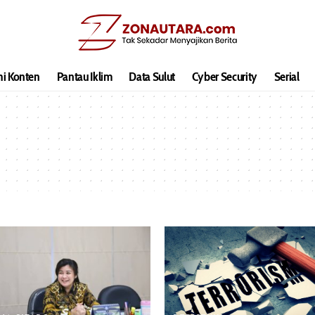
hi Konten
Pantau Iklim
Data Sulut
Cyber Security
Serial