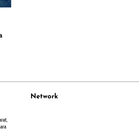
a
Network
PANTAU24.COM
rat,
TENTANGPUAN.COM
ara
TERASMANADO.COM
KELASBELAJAR.ORG