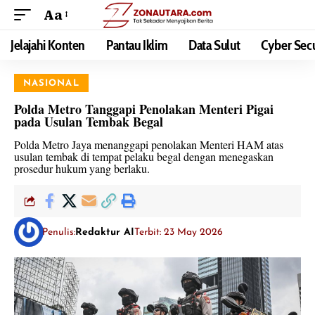
Aa
Jelajahi Konten
Pantau Iklim
Data Sulut
Cyber Secu
NASIONAL
Polda Metro Tanggapi Penolakan Menteri Pigai
pada Usulan Tembak Begal
Polda Metro Jaya menanggapi penolakan Menteri HAM atas
usulan tembak di tempat pelaku begal dengan menegaskan
prosedur hukum yang berlaku.
Penulis:
Redaktur AI
Terbit: 23 May 2026