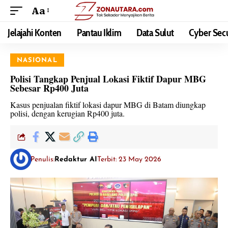
Aa
Jelajahi Konten
Pantau Iklim
Data Sulut
Cyber Secu
NASIONAL
Polisi Tangkap Penjual Lokasi Fiktif Dapur MBG
Sebesar Rp400 Juta
Kasus penjualan fiktif lokasi dapur MBG di Batam diungkap
polisi, dengan kerugian Rp400 juta.
Penulis:
Redaktur AI
Terbit: 23 May 2026