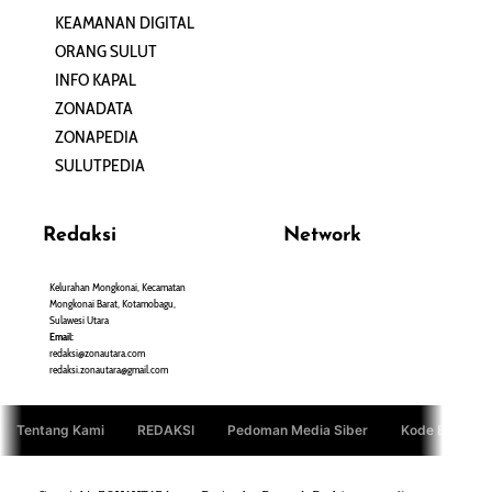
KEAMANAN DIGITAL
ORANG SULUT
INFO KAPAL
ZONADATA
ZONAPEDIA
SULUTPEDIA
Redaksi
Network
Kelurahan Mongkonai, Kecamatan
PANTAU24.COM
Mongkonai Barat, Kotamobagu,
TENTANGPUAN.COM
Sulawesi Utara
TERASMANADO.COM
Email:
KELASBELAJAR.ORG
redaksi@zonautara.com
redaksi.zonautara@gmail.com
Tentang Kami
REDAKSI
Pedoman Media Siber
Kode Etik Jurn