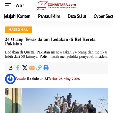
Aa
Jelajahi Konten
Pantau Iklim
Data Sulut
Cyber Secu
NASIONAL
24 Orang Tewas dalam Ledakan di Rel Kereta
Pakistan
Ledakan di Quetta, Pakistan menewaskan 24 orang dan melukai
lebih dari 50 lainnya. Polisi masih menyelidiki penyebab insiden.
Penulis:
Redaktur AI
Terbit: 25 May 2026