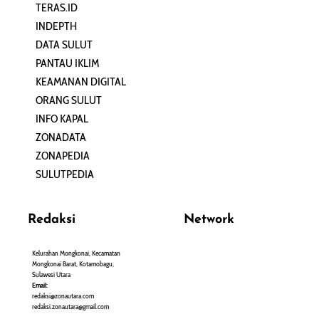
TERAS.ID
REHAT
INDEPTH
PERJALANAN
DATA SULUT
ARTIKEL
PANTAU IKLIM
PERSONA
KEAMANAN DIGITAL
ORANG SULUT
INFO KAPAL
ZONADATA
ZONAPEDIA
SULUTPEDIA
Redaksi
Network
Kelurahan Mongkonai, Kecamatan
PANTAU24.COM
Mongkonai Barat, Kotamobagu,
TENTANGPUAN.COM
Sulawesi Utara
TERASMANADO.COM
Email:
KELASBELAJAR.ORG
redaksi@zonautara.com
redaksi.zonautara@gmail.com