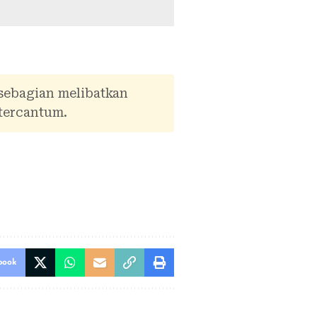
 sebagian melibatkan
tercantum.
book