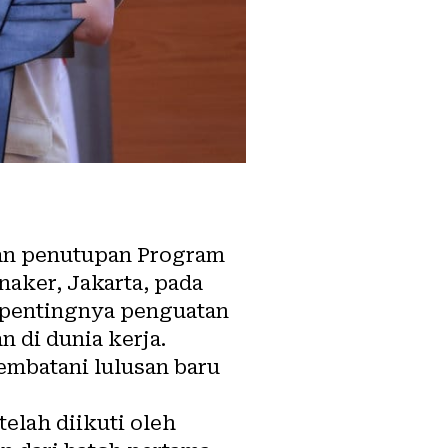
kan penutupan Program
aker, Jakarta, pada
i pentingnya penguatan
 di dunia kerja.
embatani lulusan baru
elah diikuti oleh