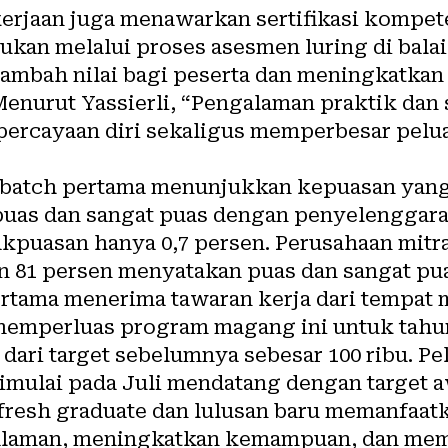
rjaan juga menawarkan sertifikasi kompete
ukan melalui proses asesmen luring di balai 
nambah nilai bagi peserta dan meningkatka
enurut Yassierli, “Pengalaman praktik dan 
percayaan diri sekaligus memperbesar pel
 batch pertama menunjukkan kepuasan yang 
puas dan sangat puas dengan penyelenggara
kpuasan hanya 0,7 persen. Perusahaan mitr
an 81 persen menyatakan puas dan sangat pua
ertama menerima tawaran kerja dari tempat
emperluas program magang ini untuk tahun
 dari target sebelumnya sebesar 100 ribu. P
mulai pada Juli mendatang dengan target aw
resh graduate dan lulusan baru memanfaat
aman, meningkatkan kemampuan, dan mempe