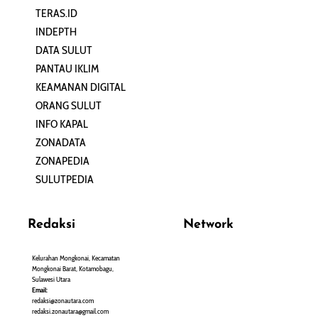
TERAS.ID
REHAT
INDEPTH
PERJALANAN
DATA SULUT
ARTIKEL
PANTAU IKLIM
PERSONA
KEAMANAN DIGITAL
ORANG SULUT
INFO KAPAL
ZONADATA
ZONAPEDIA
SULUTPEDIA
Redaksi
Network
Kelurahan Mongkonai, Kecamatan
PANTAU24.COM
Mongkonai Barat, Kotamobagu,
TENTANGPUAN.COM
Sulawesi Utara
TERASMANADO.COM
Email:
KELASBELAJAR.ORG
redaksi@zonautara.com
redaksi.zonautara@gmail.com