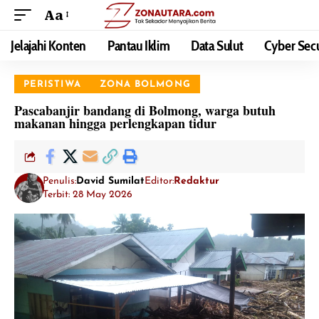
Aa
Jelajahi Konten
Pantau Iklim
Data Sulut
Cyber Secu
PERISTIWA
ZONA BOLMONG
Pascabanjir bandang di Bolmong, warga butuh
makanan hingga perlengkapan tidur
Penulis:
David Sumilat
Editor:
Redaktur
Terbit: 28 May 2026