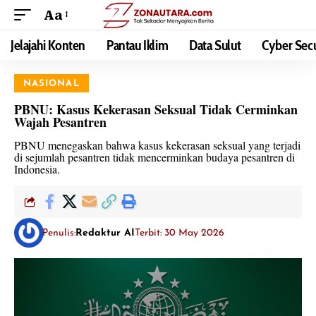
Aa
Jelajahi Konten
Pantau Iklim
Data Sulut
Cyber Secu
NASIONAL
PBNU: Kasus Kekerasan Seksual Tidak Cerminkan
Wajah Pesantren
PBNU menegaskan bahwa kasus kekerasan seksual yang terjadi
di sejumlah pesantren tidak mencerminkan budaya pesantren di
Indonesia.
Penulis:
Redaktur AI
Terbit: 30 May 2026