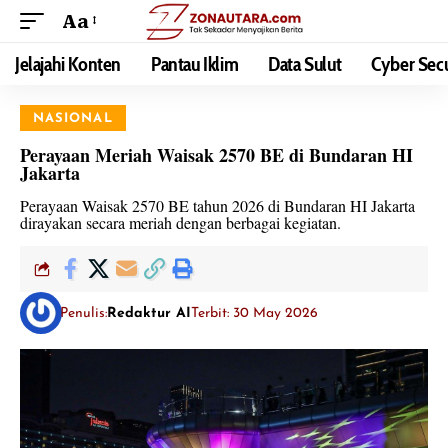
Aa
Jelajahi Konten
Pantau Iklim
Data Sulut
Cyber Secu
NASIONAL
Perayaan Meriah Waisak 2570 BE di Bundaran HI
Jakarta
Perayaan Waisak 2570 BE tahun 2026 di Bundaran HI Jakarta
dirayakan secara meriah dengan berbagai kegiatan.
Penulis:
Redaktur AI
Terbit: 30 May 2026