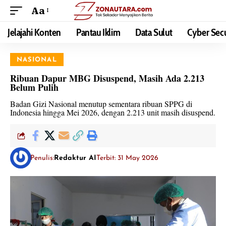
Aa
Jelajahi Konten
Pantau Iklim
Data Sulut
Cyber Secu
NASIONAL
Ribuan Dapur MBG Disuspend, Masih Ada 2.213
Belum Pulih
Badan Gizi Nasional menutup sementara ribuan SPPG di
Indonesia hingga Mei 2026, dengan 2.213 unit masih disuspend.
Penulis:
Redaktur AI
Terbit: 31 May 2026