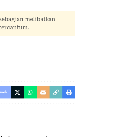
 sebagian melibatkan
tercantum.
book