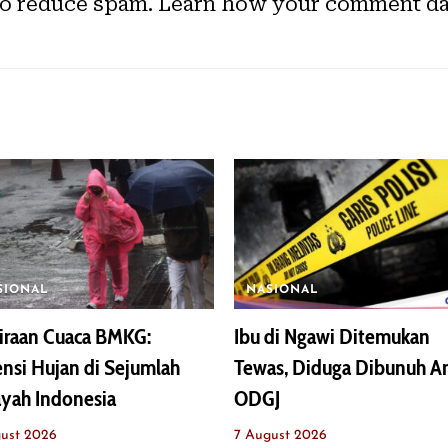
to reduce spam.
Learn how your comment dat
SIONAL
NASIONAL
iraan Cuaca BMKG:
Ibu di Ngawi Ditemukan
nsi Hujan di Sejumlah
Tewas, Diduga Dibunuh A
yah Indonesia
ODGJ
ust 2026
7 August 2026