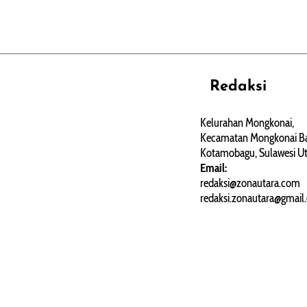
Redaksi
REHAT
PERJALANAN
ARTIKEL
Kelurahan Mongkonai,
Kecamatan Mongkonai Ba
PERSONA
Kotamobagu, Sulawesi Ut
Email:
redaksi@zonautara.com
redaksi.zonautara@gmail