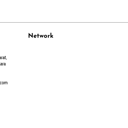
Network
PANTAU24.COM
rat,
TENTANGPUAN.COM
ara
TERASMANADO.COM
KELASBELAJAR.ORG
.com