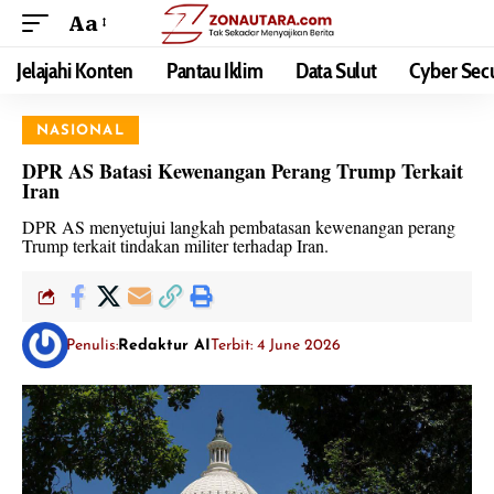
Aa
Jelajahi Konten
Pantau Iklim
Data Sulut
Cyber Secu
NASIONAL
DPR AS Batasi Kewenangan Perang Trump Terkait
Iran
DPR AS menyetujui langkah pembatasan kewenangan perang
Trump terkait tindakan militer terhadap Iran.
Penulis:
Redaktur AI
Terbit: 4 June 2026