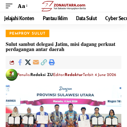
Aa
Jelajahi Konten
Pantau Iklim
Data Sulut
Cyber Secu
PEMPROV SULUT
Sulut sambut delegasi Jatim, misi dagang perkuat
perdagangan antar daerah
Penulis:
Redaksi ZU
Editor:
Redaktur
Terbit: 4 June 2026