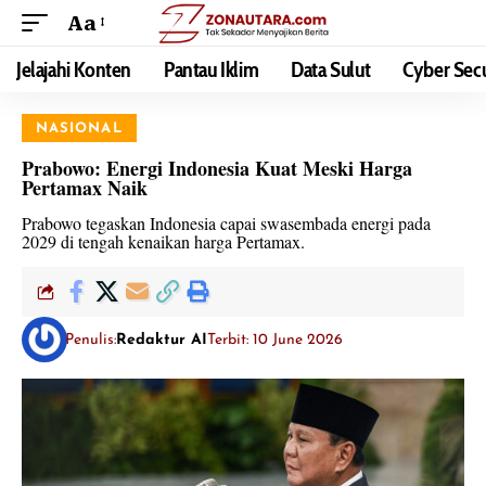
Aa
Jelajahi Konten
Pantau Iklim
Data Sulut
Cyber Secu
NASIONAL
Prabowo: Energi Indonesia Kuat Meski Harga
Pertamax Naik
Prabowo tegaskan Indonesia capai swasembada energi pada
2029 di tengah kenaikan harga Pertamax.
Penulis:
Redaktur AI
Terbit: 10 June 2026