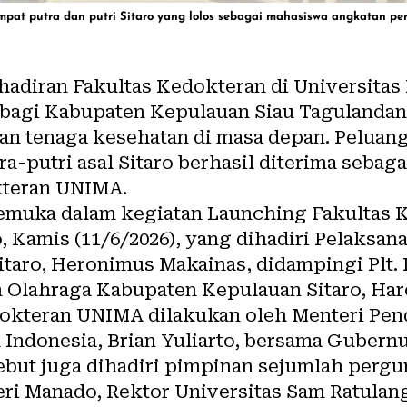
mpat putra dan putri Sitaro yang lolos sebagai mahasiswa angkatan p
hadiran Fakultas Kedokteran di Universita
agi Kabupaten Kepulauan Siau Tagulandang 
n tenaga kesehatan di masa depan. Peluang
ra-putri asal Sitaro berhasil diterima seba
kteran UNIMA.
emuka dalam kegiatan Launching Fakultas
 Kamis (11/6/2026), yang dihadiri Pelaksana 
taro, Heronimus Makainas, didampingi Plt. 
 Olahraga Kabupaten Kepulauan Sitaro, Haro
okteran UNIMA dilakukan oleh Menteri Pend
Indonesia, Brian Yuliarto, bersama Gubernu
ebut juga dihadiri pimpinan sejumlah pergu
ri Manado, Rektor Universitas Sam Ratulang