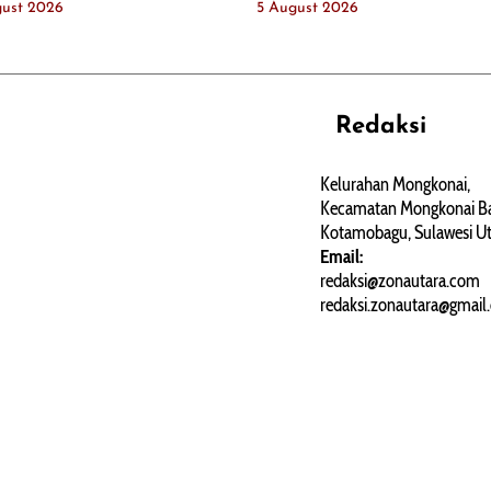
gust 2026
5 August 2026
Redaksi
REHAT
PERJALANAN
ARTIKEL
Kelurahan Mongkonai,
Kecamatan Mongkonai Ba
PERSONA
Kotamobagu, Sulawesi Ut
Email:
redaksi@zonautara.com
redaksi.zonautara@gmail