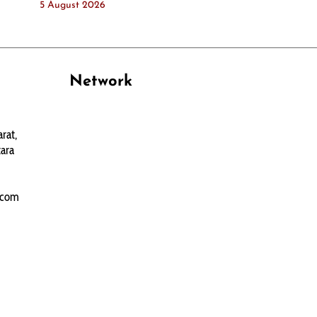
5 August 2026
Network
PANTAU24.COM
rat,
TENTANGPUAN.COM
ara
TERASMANADO.COM
KELASBELAJAR.ORG
.com