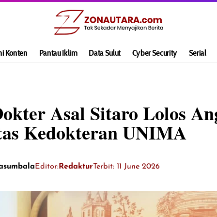
hi Konten
Pantau Iklim
Data Sulut
Cyber Security
Serial
okter Asal Sitaro Lolos An
ltas Kedokteran UNIMA
Kasumbala
Editor:
Redaktur
Terbit: 11 June 2026