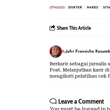
TAGGED:
DOKTER
NAKES
SIT
Share This Article
Jufri Fransicho Kasum
By
Berkarir sebagai jurnalis
Post. Melanjutkan karir 
mengikuti pelatihan cek f
Leave a Comment
You must be
logged in
t