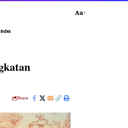
Aa
Index
gkatan
Share