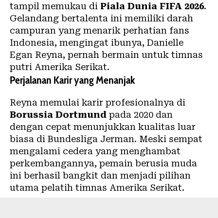
tampil memukau di
Piala Dunia FIFA 2026
.
Gelandang bertalenta ini memiliki darah
campuran yang menarik perhatian fans
Indonesia, mengingat ibunya, Danielle
Egan Reyna, pernah bermain untuk timnas
putri Amerika Serikat.
Perjalanan Karir yang Menanjak
Reyna memulai karir profesionalnya di
Borussia Dortmund
pada 2020 dan
dengan cepat menunjukkan kualitas luar
biasa di Bundesliga Jerman. Meski sempat
mengalami cedera yang menghambat
perkembangannya, pemain berusia muda
ini berhasil bangkit dan menjadi pilihan
utama pelatih timnas Amerika Serikat.