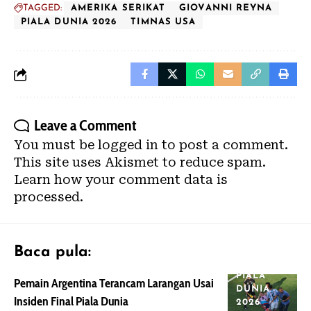
TAGGED:
AMERIKA SERIKAT
GIOVANNI REYNA
PIALA DUNIA 2026
TIMNAS USA
Leave a Comment
You must be
logged in
to post a comment.
This site uses Akismet to reduce spam.
Learn how your comment data is
processed.
Baca pula:
PIALA
Pemain Argentina Terancam Larangan Usai
DUNIA
Insiden Final Piala Dunia
2026