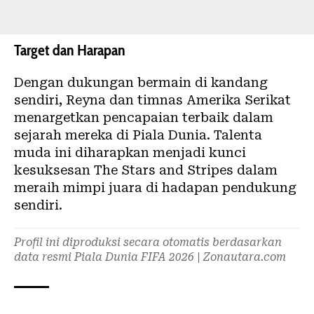
Target dan Harapan
Dengan dukungan bermain di kandang
sendiri, Reyna dan timnas Amerika Serikat
menargetkan pencapaian terbaik dalam
sejarah mereka di Piala Dunia. Talenta
muda ini diharapkan menjadi kunci
kesuksesan The Stars and Stripes dalam
meraih mimpi juara di hadapan pendukung
sendiri.
Profil ini diproduksi secara otomatis berdasarkan
data resmi Piala Dunia FIFA 2026 | Zonautara.com