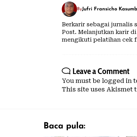
Jufri Fransicho Kasum
By
Berkarir sebagai jurnalis
Post. Melanjutkan karir 
mengikuti pelatihan cek f
Leave a Comment
You must be
logged in
t
This site uses Akismet 
Baca pula: