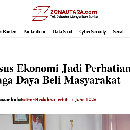
hi Konten
Pantau Iklim
Data Sulut
Cyber Security
Serial
nsus Ekonomi Jadi Perhatia
aga Daya Beli Masyarakat
Kasumbala
Editor:
Redaktur
Terbit: 15 June 2026