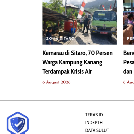
ZONA SITARO
PE
Kemarau di Sitaro, 70 Persen
Bend
Warga Kampung Kanang
Pesa
Terdampak Krisis Air
dan 
6 August 2026
6 Au
TERAS.ID
INDEPTH
DATA SULUT