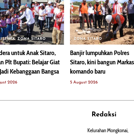
RISTIWA
ZONA SITARO
ZONA SITARO
era untuk Anak Sitaro,
Banjir lumpuhkan Polres
n Plt Bupati: Belajar Giat
Sitaro, kini bangun Markas
Jadi Kebanggaan Bangsa
komando baru
gust 2026
5 August 2026
Redaksi
REHAT
PERJALANAN
ARTIKEL
Kelurahan Mongkonai,