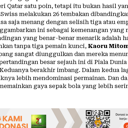
i Qatar satu poin, tetapi itu bukan hasil y
 Swiss melakukan 26 tembakan dibandingka
 bisa saja menang dengan selisih tiga atau emp
nggambarkan ini sebagai kemenangan yang
andingan yang benar-benar menarik adalah h
hkan tanpa tiga pemain kunci,
Kaoru Mito
epang sangat diunggulkan dan mereka menu
ertandingan besar sejauh ini di Piala Dunia 
 Keduanya berakhir imbang. Dalam kedua lag
knya lebih mendominasi permainan. Dan da
memainkan gaya sepak bola yang lebih seri