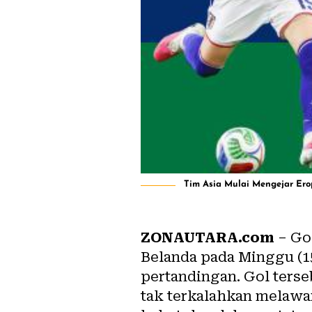
Tim Asia Mulai Mengejar Ero
ZONAUTARA.com
– Go
Belanda pada Minggu (1
pertandingan. Gol terse
tak terkalahkan melawan