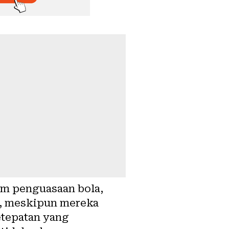
am penguasaan bola,
n, meskipun mereka
etepatan yang