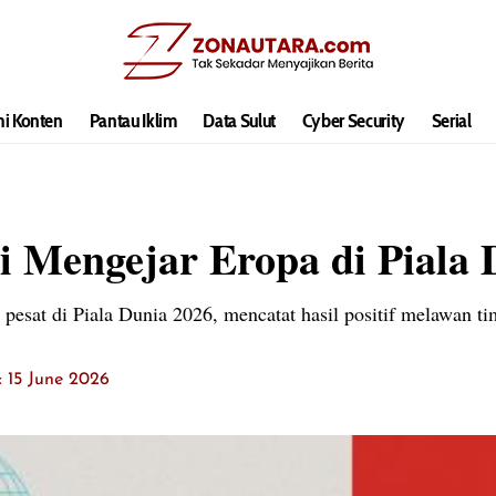
hi Konten
Pantau Iklim
Data Sulut
Cyber Security
Serial
i Mengejar Eropa di Piala 
esat di Piala Dunia 2026, mencatat hasil positif melawan ti
t: 15 June 2026