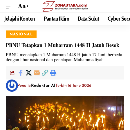
Aa
Jelajahi Konten
Pantau Iklim
Data Sulut
Cyber Secu
NASIONAL
PBNU Tetapkan 1 Muharram 1448 H Jatuh Besok
PBNU menetapkan 1 Muharram 1448 H jatuh 17 Juni, berbeda
dengan libur nasional dan penetapan Muhammadiyah.
Penulis:
Redaktur AI
Terbit: 16 June 2026