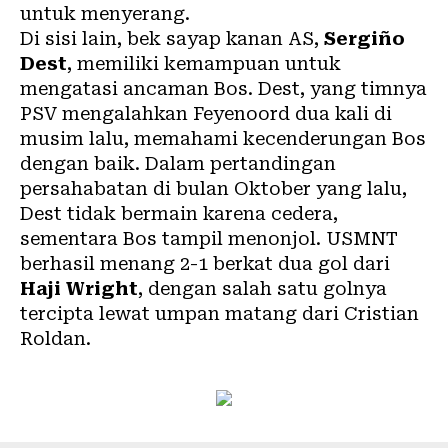
untuk menyerang.
Di sisi lain, bek sayap kanan AS,
Sergiño
Dest
, memiliki kemampuan untuk
mengatasi ancaman Bos. Dest, yang timnya
PSV mengalahkan Feyenoord dua kali di
musim lalu, memahami kecenderungan Bos
dengan baik. Dalam pertandingan
persahabatan di bulan Oktober yang lalu,
Dest tidak bermain karena cedera,
sementara Bos tampil menonjol. USMNT
berhasil menang 2-1 berkat dua gol dari
Haji Wright
, dengan salah satu golnya
tercipta lewat umpan matang dari Cristian
Roldan.