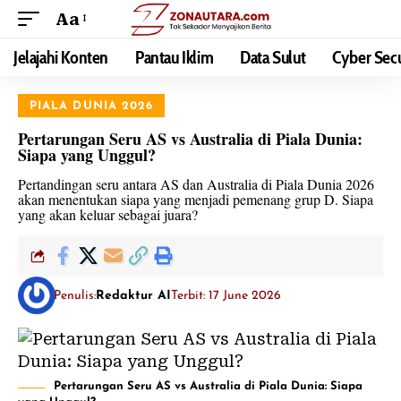
Aa
Jelajahi Konten
Pantau Iklim
Data Sulut
Cyber Secu
PIALA DUNIA 2026
Pertarungan Seru AS vs Australia di Piala Dunia:
Siapa yang Unggul?
Pertandingan seru antara AS dan Australia di Piala Dunia 2026
akan menentukan siapa yang menjadi pemenang grup D. Siapa
yang akan keluar sebagai juara?
Penulis:
Redaktur AI
Terbit: 17 June 2026
Pertarungan Seru AS vs Australia di Piala Dunia: Siapa