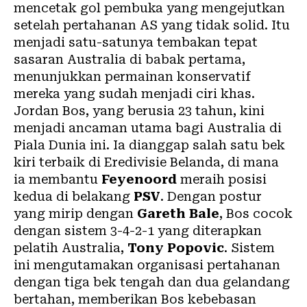
mencetak gol pembuka yang mengejutkan
setelah pertahanan AS yang tidak solid. Itu
menjadi satu-satunya tembakan tepat
sasaran Australia di babak pertama,
menunjukkan permainan konservatif
mereka yang sudah menjadi ciri khas.
Jordan Bos, yang berusia 23 tahun, kini
menjadi ancaman utama bagi Australia di
Piala Dunia ini. Ia dianggap salah satu bek
kiri terbaik di Eredivisie Belanda, di mana
ia membantu
Feyenoord
meraih posisi
kedua di belakang
PSV
. Dengan postur
yang mirip dengan
Gareth Bale
, Bos cocok
dengan sistem 3-4-2-1 yang diterapkan
pelatih Australia,
Tony Popovic
. Sistem
ini mengutamakan organisasi pertahanan
dengan tiga bek tengah dan dua gelandang
bertahan, memberikan Bos kebebasan