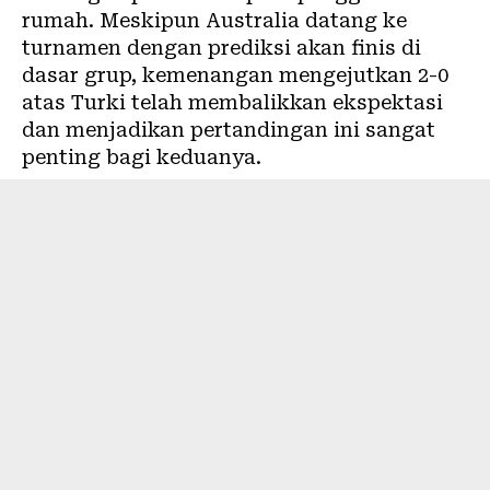
rumah. Meskipun Australia datang ke
turnamen dengan prediksi akan finis di
dasar grup, kemenangan mengejutkan 2-0
atas Turki telah membalikkan ekspektasi
dan menjadikan pertandingan ini sangat
penting bagi keduanya.