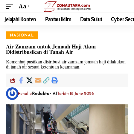
Aa
Jelajahi Konten
Pantau Iklim
Data Sulut
Cyber Secu
NASIONAL
Air Zamzam untuk Jemaah Haji Akan
Didistribusikan di Tanah Air
Kemenhaj pastikan distribusi air zamzam jemaah haji dilakukan
di tanah air sesuai ketentuan keamanan.
Penulis:
Redaktur AI
Terbit: 18 June 2026