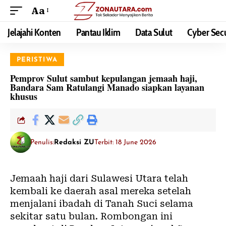
Aa
Jelajahi Konten
Pantau Iklim
Data Sulut
Cyber Secu
PERISTIWA
Pemprov Sulut sambut kepulangan jemaah haji,
Bandara Sam Ratulangi Manado siapkan layanan
khusus
Penulis:
Redaksi ZU
Terbit: 18 June 2026
Jemaah haji dari Sulawesi Utara telah
kembali ke daerah asal mereka setelah
menjalani ibadah di Tanah Suci selama
sekitar satu bulan. Rombongan ini