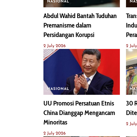
NASIONAL
NA
Abdul Wahid Bantah Tuduhan
Tran
Premanisme dalam
Indu
Persidangan Korupsi
Pera
2 July 2026
2 Jul
NASIONAL
NA
UU Promosi Persatuan Etnis
30 R
China Dianggap Mengancam
Dit
Minoritas
2 Jul
2 July 2026