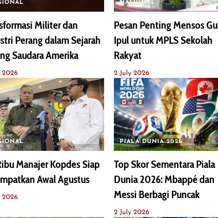
SIONAL
NASIONAL
sformasi Militer dan
Pesan Penting Mensos Gu
stri Perang dalam Sejarah
Ipul untuk MPLS Sekolah
ng Saudara Amerika
Rakyat
y 2026
2 July 2026
SIONAL
PIALA DUNIA 2026
ibu Manajer Kopdes Siap
Top Skor Sementara Piala
empatkan Awal Agustus
Dunia 2026: Mbappé dan
Messi Berbagi Puncak
y 2026
2 July 2026