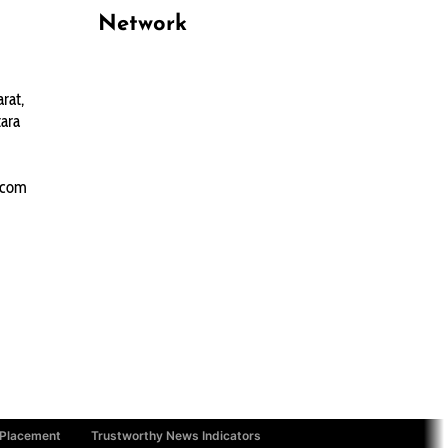
Network
PANTAU24.COM
rat,
TENTANGPUAN.COM
ara
TERASMANADO.COM
KELASBELAJAR.ORG
.com
 Placement
Trustworthy News Indicators