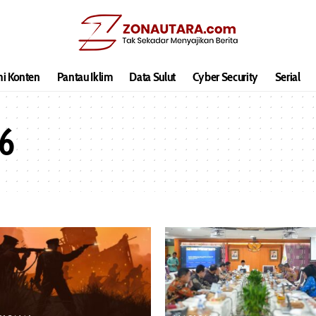
hi Konten
Pantau Iklim
Data Sulut
Cyber Security
Serial
26