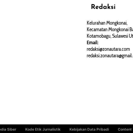
Redaksi
REHAT
PERJALANAN
ARTIKEL
Kelurahan Mongkonai,
Kecamatan Mongkonai Ba
PERSONA
Kotamobagu, Sulawesi Ut
Email:
redaksi@zonautara.com
redaksi.zonautara@gmail
dia Siber
Kode Etik Jurnalistik
Kebijakan Data Pribadi
Content