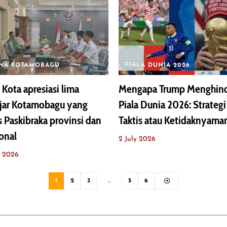
NA KOTAMOBAGU
PIALA DUNIA 2026
 Kota apresiasi lima
Mengapa Trump Menghind
ajar Kotamobagu yang
Piala Dunia 2026: Strategi
s Paskibraka provinsi dan
Taktis atau Ketidaknyama
onal
2 July 2026
y 2026
1
2
3
…
5
6