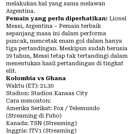
melakukan hal yang sama melawan
Argentina.
Pemain yang perlu diperhatikan:
Lionel
Messi, Argentina – Pemain terbaik
sepanjang masa ini dalam performa
puncak, mencetak enam gol dalam hanya
tiga pertandingan. Meskipun sudah berusia
39 tahun, Messi tetap tak tertandingi dalam
menentukan hasil pertandingan di tingkat
elit.
Kolombia vs Ghana
Waktu (ET): 21.30
Stadion: Stadion Kansas City
Cara menonton:
Amerika Serikat: Fox / Telemundo
(Streaming di Fubo)
Kanada: TSN (Streaming)
Inggris: ITV1 (Streaming)