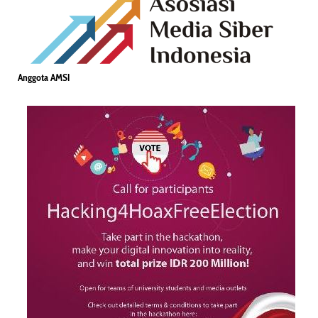
Anggota AMSI