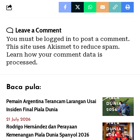
Leave a Comment
You must be
logged in
to post a comment.
This site uses Akismet to reduce spam.
Learn how your comment data is
processed.
Baca pula:
PIALA
Pemain Argentina Terancam Larangan Usai
DUNIA
Insiden Final Piala Dunia
2026
21 July 2026
PIALA
Rodrigo Hernández dan Perayaan
DUNIA
Kemenangan Piala Dunia Spanyol 2026
2026