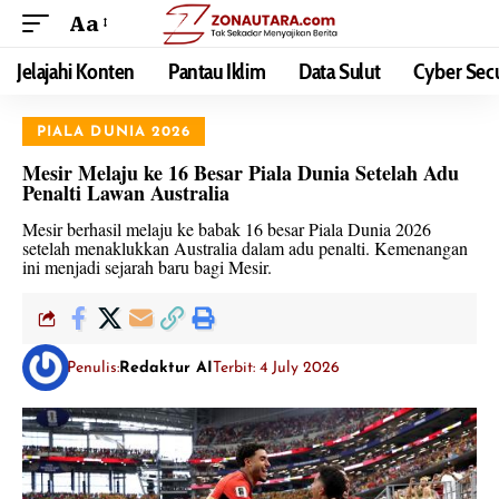
Aa
Jelajahi Konten
Pantau Iklim
Data Sulut
Cyber Secu
PIALA DUNIA 2026
Mesir Melaju ke 16 Besar Piala Dunia Setelah Adu
Penalti Lawan Australia
Mesir berhasil melaju ke babak 16 besar Piala Dunia 2026
setelah menaklukkan Australia dalam adu penalti. Kemenangan
ini menjadi sejarah baru bagi Mesir.
Penulis:
Redaktur AI
Terbit: 4 July 2026