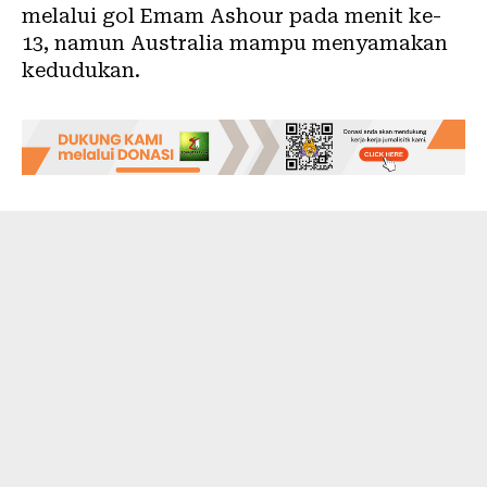
melalui gol Emam Ashour pada menit ke-
13, namun Australia mampu menyamakan
kedudukan.