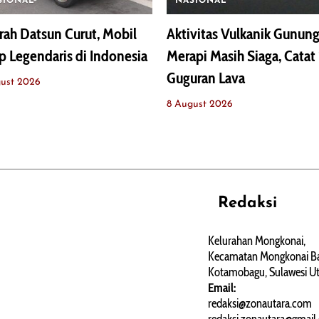
SIONAL
NASIONAL
rah Datsun Curut, Mobil
Aktivitas Vulkanik Gunun
p Legendaris di Indonesia
Merapi Masih Siaga, Catat 
Guguran Lava
ust 2026
8 August 2026
Redaksi
REHAT
PERJALANAN
ARTIKEL
Kelurahan Mongkonai,
Kecamatan Mongkonai Ba
PERSONA
Kotamobagu, Sulawesi Ut
Email:
redaksi@zonautara.com