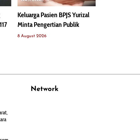
NASIONAL
g
Keluarga Pasien BPJS Yurizal
117
Minta Pengertian Publik
8 August 2026
Network
PANTAU24.COM
rat,
TENTANGPUAN.COM
ara
TERASMANADO.COM
KELASBELAJAR.ORG