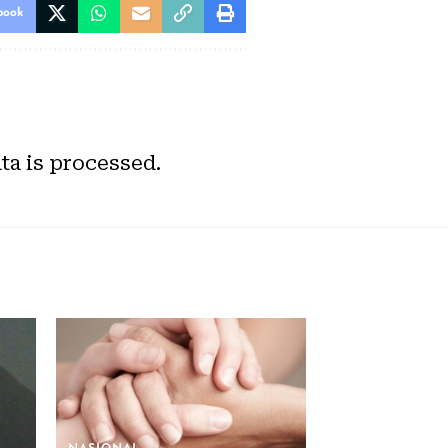
book
a is processed.