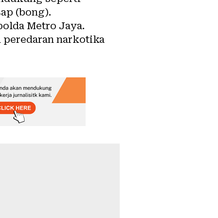
sap (bong).
polda Metro Jaya.
n peredaran narkotika