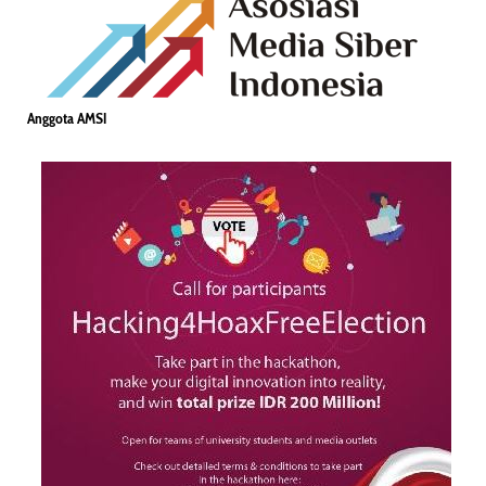
Anggota AMSI