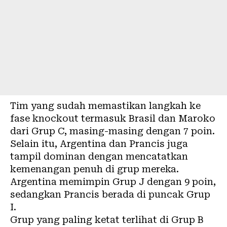
Tim yang sudah memastikan langkah ke
fase knockout termasuk Brasil dan Maroko
dari Grup C, masing-masing dengan 7 poin.
Selain itu, Argentina dan Prancis juga
tampil dominan dengan mencatatkan
kemenangan penuh di grup mereka.
Argentina memimpin Grup J dengan 9 poin,
sedangkan Prancis berada di puncak Grup
I.
Grup yang paling ketat terlihat di Grup B