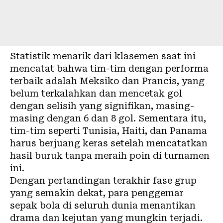
Statistik menarik dari klasemen saat ini
mencatat bahwa tim-tim dengan performa
terbaik adalah Meksiko dan Prancis, yang
belum terkalahkan dan mencetak gol
dengan selisih yang signifikan, masing-
masing dengan 6 dan 8 gol. Sementara itu,
tim-tim seperti Tunisia, Haiti, dan Panama
harus berjuang keras setelah mencatatkan
hasil buruk tanpa meraih poin di turnamen
ini.
Dengan pertandingan terakhir fase grup
yang semakin dekat, para penggemar
sepak bola di seluruh dunia menantikan
drama dan kejutan yang mungkin terjadi.