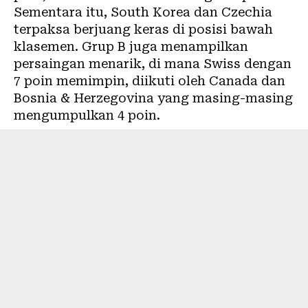
Sementara itu, South Korea dan Czechia
terpaksa berjuang keras di posisi bawah
klasemen. Grup B juga menampilkan
persaingan menarik, di mana Swiss dengan
7 poin memimpin, diikuti oleh Canada dan
Bosnia & Herzegovina yang masing-masing
mengumpulkan 4 poin.