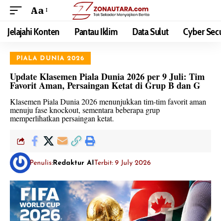
Aa
Jelajahi Konten
Pantau Iklim
Data Sulut
Cyber Secu
PIALA DUNIA 2026
Update Klasemen Piala Dunia 2026 per 9 Juli: Tim
Favorit Aman, Persaingan Ketat di Grup B dan G
Klasemen Piala Dunia 2026 menunjukkan tim-tim favorit aman
menuju fase knockout, sementara beberapa grup
memperlihatkan persaingan ketat.
Penulis:
Redaktur AI
Terbit: 9 July 2026