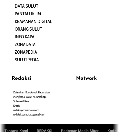
DATA SULUT
ARTIKEL
PANTAU IKLIM
PERSONA
KEAMANAN DIGITAL
ORANG SULUT
INFO KAPAL
ZONADATA
ZONAPEDIA
SULUTPEDIA
Redaksi
Network
Kelurahan Mongkonai, Kecamatan
PANTAU24.COM
Mongkonai Barat, Kotamobagu,
TENTANGPUAN.COM
Sulawesi Utara
TERASMANADO.COM
Email:
KELASBELAJAR.ORG
redaksi@zonautara.com
redaksi.zonautara@gmail.com
Tentang Kami
REDAKSI
Pedoman Media Siber
Kode Etik Jurn