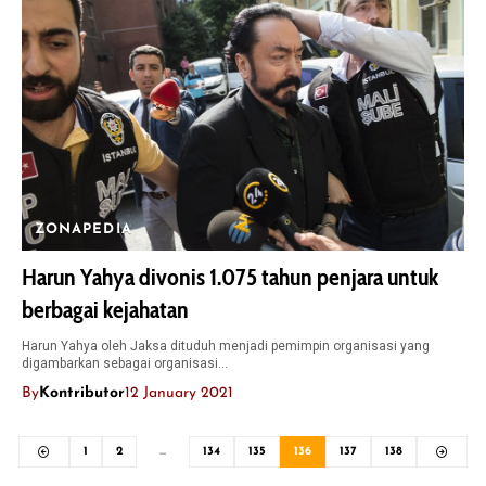
ZONAPEDIA
Harun Yahya divonis 1.075 tahun penjara untuk
berbagai kejahatan
Harun Yahya oleh Jaksa dituduh menjadi pemimpin organisasi yang
digambarkan sebagai organisasi…
By
Kontributor
12 January 2021
1
2
…
134
135
136
137
138