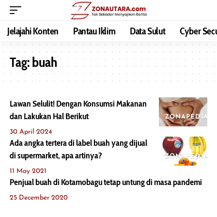
Jelajahi Konten
Pantau Iklim
Data Sulut
Cyber Secu
Tag:
buah
Lawan Selulit! Dengan Konsumsi Makanan
dan Lakukan Hal Berikut
ZONAPEDIA
30 April 2024
Ada angka tertera di label buah yang dijual
di supermarket, apa artinya?
ZONAPEDIA
11 May 2021
Penjual buah di Kotamobagu tetap untung di masa pandemi
25 December 2020