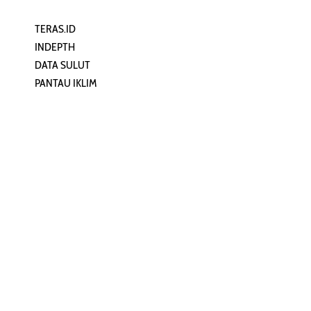
TERAS.ID
REHAT
INDEPTH
PERJALANAN
DATA SULUT
ARTIKEL
PANTAU IKLIM
PERSONA
KEAMANAN DIGITAL
ORANG SULUT
INFO KAPAL
ZONADATA
ZONAPEDIA
SULUTPEDIA
Redaksi
Network
Kelurahan Mongkonai, Kecamatan
PANTAU24.COM
Mongkonai Barat, Kotamobagu,
TENTANGPUAN.COM
Sulawesi Utara
TERASMANADO.COM
Email:
KELASBELAJAR.ORG
redaksi@zonautara.com