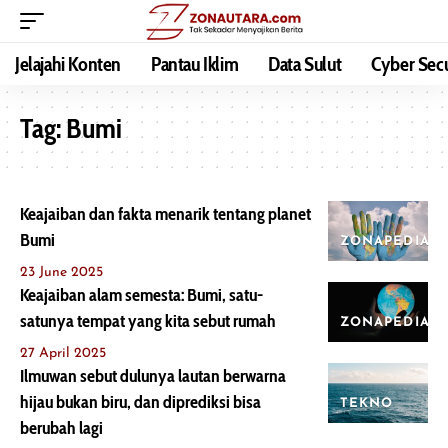
Jelajahi Konten
Pantau Iklim
Data Sulut
Cyber Secu
Tag:
Bumi
Keajaiban dan fakta menarik tentang planet
Bumi
ZONAPEDIA
23 June 2025
Keajaiban alam semesta: Bumi, satu-
satunya tempat yang kita sebut rumah
ZONAPEDIA
27 April 2025
Ilmuwan sebut dulunya lautan berwarna
hijau bukan biru, dan diprediksi bisa
TEKNO
berubah lagi