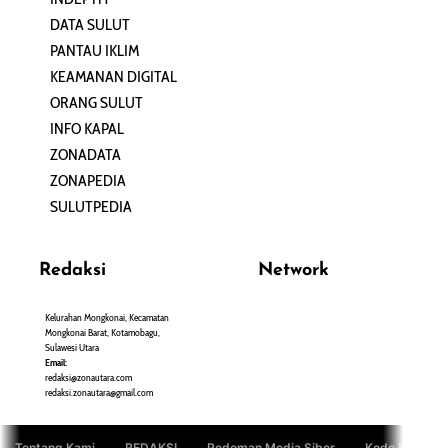
DATA SULUT
ARTIKEL
PANTAU IKLIM
PERSONA
KEAMANAN DIGITAL
ORANG SULUT
INFO KAPAL
ZONADATA
ZONAPEDIA
SULUTPEDIA
Redaksi
Network
Kelurahan Mongkonai, Kecamatan
PANTAU24.COM
Mongkonai Barat, Kotamobagu,
TENTANGPUAN.COM
Sulawesi Utara
TERASMANADO.COM
Email:
KELASBELAJAR.ORG
redaksi@zonautara.com
redaksi.zonautara@gmail.com
Tentang Kami
REDAKSI
Pedoman Media Siber
Kode Etik Jurn