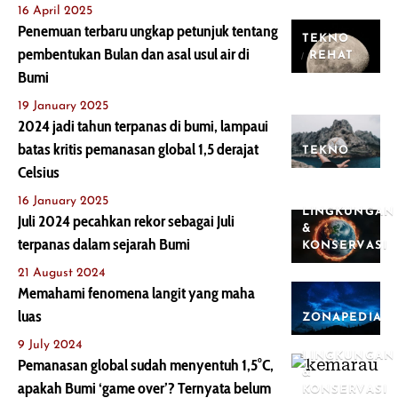
16 April 2025
Penemuan terbaru ungkap petunjuk tentang
TEKNO
pembentukan Bulan dan asal usul air di
REHAT
Bumi
19 January 2025
2024 jadi tahun terpanas di bumi, lampaui
batas kritis pemanasan global 1,5 derajat
TEKNO
Celsius
16 January 2025
LINGKUNGAN
Juli 2024 pecahkan rekor sebagai Juli
&
terpanas dalam sejarah Bumi
KONSERVASI
21 August 2024
Memahami fenomena langit yang maha
luas
ZONAPEDIA
9 July 2024
LINGKUNGAN
Pemanasan global sudah menyentuh 1,5°C,
&
apakah Bumi ‘game over’? Ternyata belum
KONSERVASI