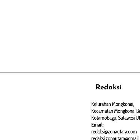
Redaksi
REHAT
PERJALANAN
ARTIKEL
Kelurahan Mongkonai,
Kecamatan Mongkonai Ba
PERSONA
Kotamobagu, Sulawesi Ut
Email:
redaksi@zonautara.com
redaksi.zonautara@gmail