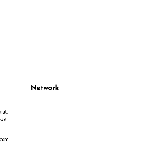
Network
PANTAU24.COM
rat,
TENTANGPUAN.COM
ara
TERASMANADO.COM
KELASBELAJAR.ORG
.com