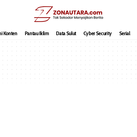
hi Konten
Pantau Iklim
Data Sulut
Cyber Security
Serial