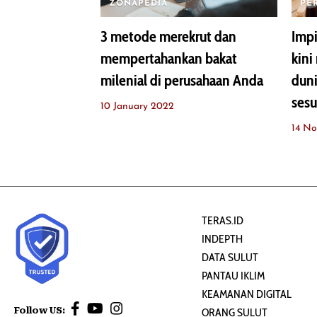
ZONAPEDIA
PE
3 metode merekrut dan
Impi
mempertahankan bakat
kini
milenial di perusahaan Anda
duni
ses
10 January 2022
14 N
TERAS.ID
INDEPTH
DATA SULUT
PANTAU IKLIM
KEAMANAN DIGITAL
Follow US:
ORANG SULUT