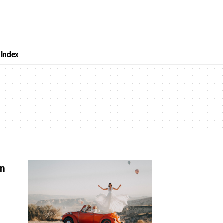
Index
un