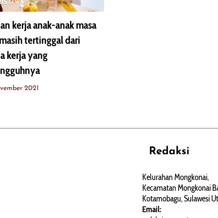
RISTIWA
an kerja anak-anak masa
 masih tertinggal dari
a kerja yang
ungguhnya
ovember 2021
Redaksi
REHAT
PERJALANAN
ARTIKEL
Kelurahan Mongkonai,
Kecamatan Mongkonai Ba
PERSONA
Kotamobagu, Sulawesi Ut
Email: