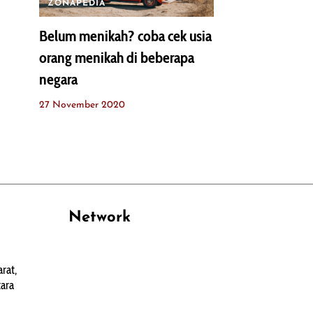
ZONAPEDIA
Belum menikah? coba cek usia
orang menikah di beberapa
negara
27 November 2020
Network
PANTAU24.COM
rat,
TENTANGPUAN.COM
ara
TERASMANADO.COM
KELASBELAJAR.ORG