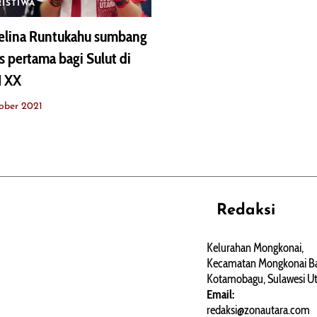
RISTIWA
elina Runtukahu sumbang
 pertama bagi Sulut di
 XX
ober 2021
Redaksi
REHAT
PERJALANAN
ARTIKEL
Kelurahan Mongkonai,
Kecamatan Mongkonai Ba
PERSONA
Kotamobagu, Sulawesi Ut
Email:
redaksi@zonautara.com