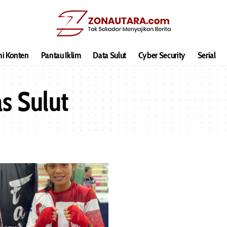
hi Konten
Pantau Iklim
Data Sulut
Cyber Security
Serial
s Sulut