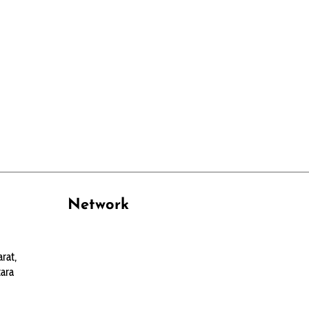
Network
PANTAU24.COM
rat,
TENTANGPUAN.COM
ara
TERASMANADO.COM
KELASBELAJAR.ORG