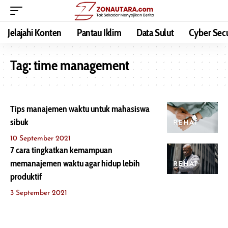
Jelajahi Konten
Pantau Iklim
Data Sulut
Cyber Secu
Tag:
time management
Tips manajemen waktu untuk mahasiswa
sibuk
REHAT
10 September 2021
7 cara tingkatkan kemampuan
memanajemen waktu agar hidup lebih
REHAT
produktif
3 September 2021