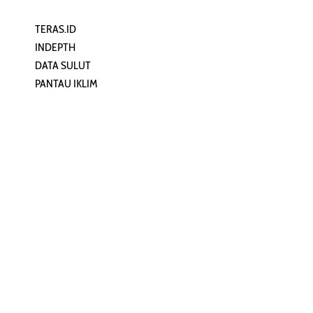
TERAS.ID
REHAT
INDEPTH
PERJALANAN
DATA SULUT
ARTIKEL
PANTAU IKLIM
PERSONA
KEAMANAN DIGITAL
ORANG SULUT
INFO KAPAL
ZONADATA
ZONAPEDIA
SULUTPEDIA
Redaksi
Network
Kelurahan Mongkonai, Kecamatan
PANTAU24.COM
Mongkonai Barat, Kotamobagu,
TENTANGPUAN.COM
Sulawesi Utara
TERASMANADO.COM
Email:
KELASBELAJAR.ORG
redaksi@zonautara.com