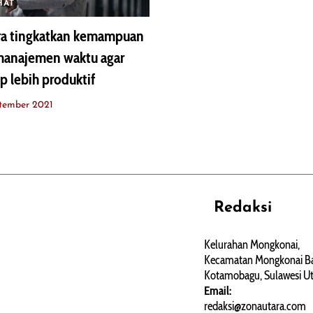
HAT
ra tingkatkan kemampuan
anajemen waktu agar
p lebih produktif
tember 2021
Redaksi
REHAT
PERJALANAN
ARTIKEL
Kelurahan Mongkonai,
Kecamatan Mongkonai Ba
PERSONA
Kotamobagu, Sulawesi Ut
Email:
redaksi@zonautara.com