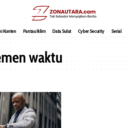
hi Konten
Pantau Iklim
Data Sulut
Cyber Security
Serial
emen waktu