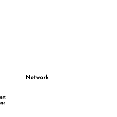
Network
PANTAU24.COM
rat,
TENTANGPUAN.COM
ara
TERASMANADO.COM
KELASBELAJAR.ORG