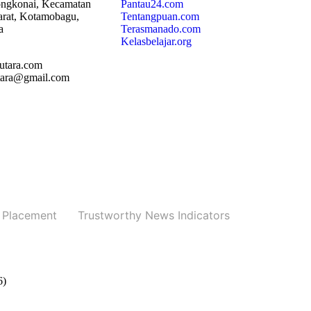
ngkonai, Kecamatan
Pantau24.com
rat, Kotamobagu,
Tentangpuan.com
a
Terasmanado.com
Kelasbelajar.org
utara.com
utara@gmail.com
 Placement
Trustworthy News Indicators
6)