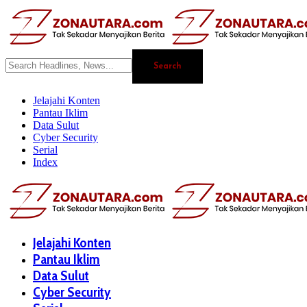
Jelajahi Konten
Pantau Iklim
Data Sulut
Cyber Security
Serial
Index
Jelajahi Konten
Pantau Iklim
Data Sulut
Cyber Security