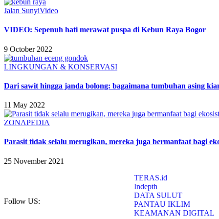
Jalan Sunyi
Video
VIDEO: Sepenuh hati merawat puspa di Kebun Raya Bogor
9 October 2022
LINGKUNGAN & KONSERVASI
Dari sawit hingga janda bolong: bagaimana tumbuhan asing kia
11 May 2022
ZONAPEDIA
Parasit tidak selalu merugikan, mereka juga bermanfaat bagi ek
25 November 2021
TERAS.id
Indepth
DATA SULUT
Follow US:
PANTAU IKLIM
KEAMANAN DIGITAL