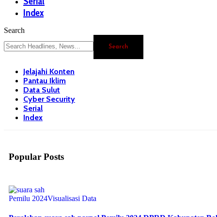
Serial
Index
Search
Jelajahi Konten
Pantau Iklim
Data Sulut
Cyber Security
Serial
Index
Popular Posts
Pemilu 2024
Visualisasi Data