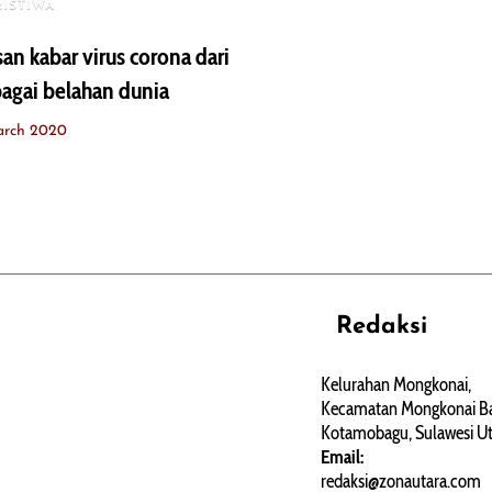
RISTIWA
san kabar virus corona dari
agai belahan dunia
arch 2020
Redaksi
REHAT
PERJALANAN
ARTIKEL
Kelurahan Mongkonai,
Kecamatan Mongkonai Ba
PERSONA
Kotamobagu, Sulawesi Ut
Email:
redaksi@zonautara.com