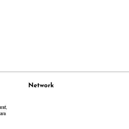
Network
PANTAU24.COM
rat,
TENTANGPUAN.COM
ara
TERASMANADO.COM
KELASBELAJAR.ORG