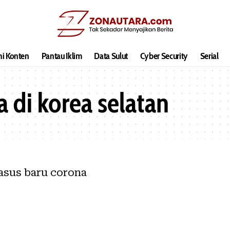
hi Konten
Pantau Iklim
Data Sulut
Cyber Security
Serial
a di korea selatan