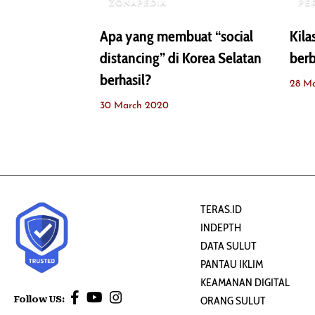
ZONAPEDIA
PE
Apa yang membuat “social
Kila
distancing” di Korea Selatan
berb
berhasil?
28 M
30 March 2020
TERAS.ID
INDEPTH
DATA SULUT
PANTAU IKLIM
KEAMANAN DIGITAL
Follow US:
ORANG SULUT