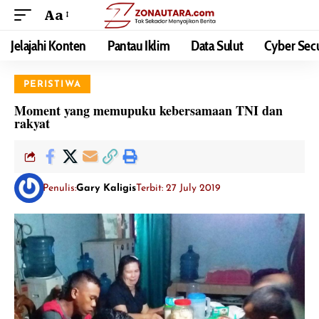
Aa
Jelajahi Konten
Pantau Iklim
Data Sulut
Cyber Secu
PERISTIWA
Moment yang memupuku kebersamaan TNI dan
rakyat
Penulis:
Gary Kaligis
Terbit: 27 July 2019