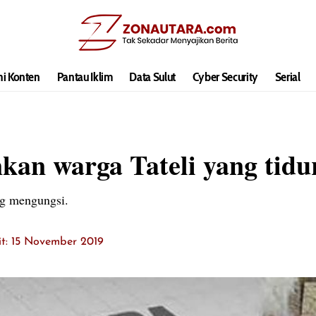
hi Konten
Pantau Iklim
Data Sulut
Cyber Security
Serial
an warga Tateli yang tidu
ng mengungsi.
it: 15 November 2019