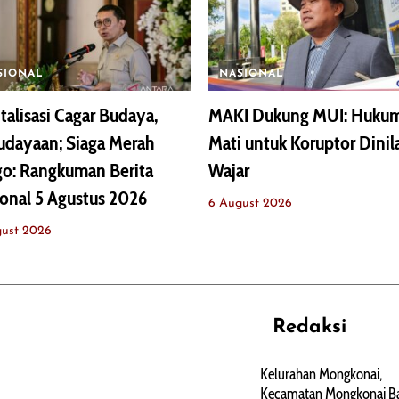
SIONAL
NASIONAL
talisasi Cagar Budaya,
MAKI Dukung MUI: Huku
udayaan; Siaga Merah
Mati untuk Koruptor Dinil
go: Rangkuman Berita
Wajar
onal 5 Agustus 2026
6 August 2026
gust 2026
Redaksi
REHAT
PERJALANAN
ARTIKEL
Kelurahan Mongkonai,
Kecamatan Mongkonai Ba
PERSONA