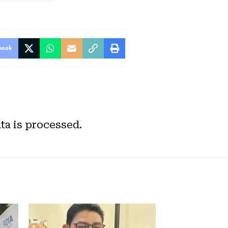
book
a is processed.