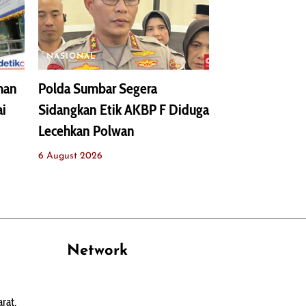
NASIONAL
man
Polda Sumbar Segera
ai
Sidangkan Etik AKBP F Diduga
Lecehkan Polwan
6 August 2026
Network
PANTAU24.COM
rat,
TENTANGPUAN.COM