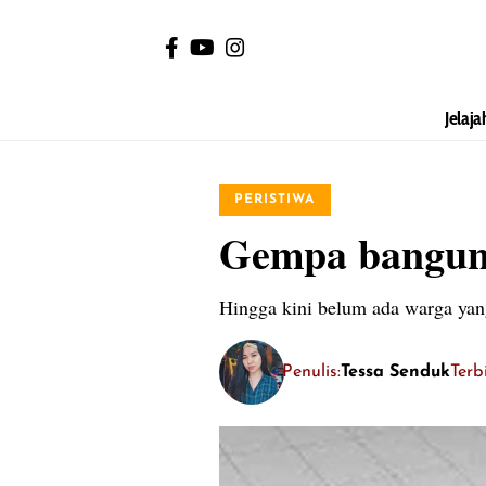
Jelaja
PERISTIWA
Gempa bangunk
Hingga kini belum ada warga ya
Penulis:
Tessa Senduk
Terb