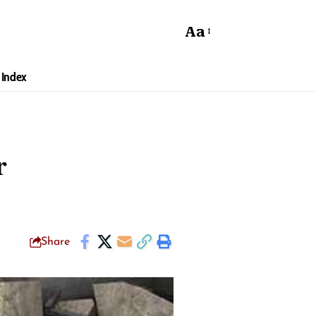
Aa
Index
r
Share