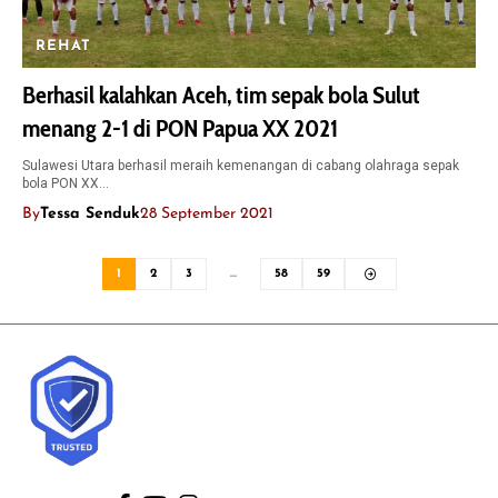
REHAT
Berhasil kalahkan Aceh, tim sepak bola Sulut
menang 2-1 di PON Papua XX 2021
Sulawesi Utara berhasil meraih kemenangan di cabang olahraga sepak
bola PON XX…
By
Tessa Senduk
28 September 2021
1
2
3
…
58
59