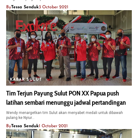
By
Tessa Senduk
3 October 2021
KABAR SULUT
Tim Terjun Payung Sulut PON XX Papua push
latihan sembari menunggu jadwal pertandingan
Wendy menargetkan tim Sulut akan menyabet medali untuk dibawah
pulang ke Nyiur…
By
Tessa Senduk
1 October 2021