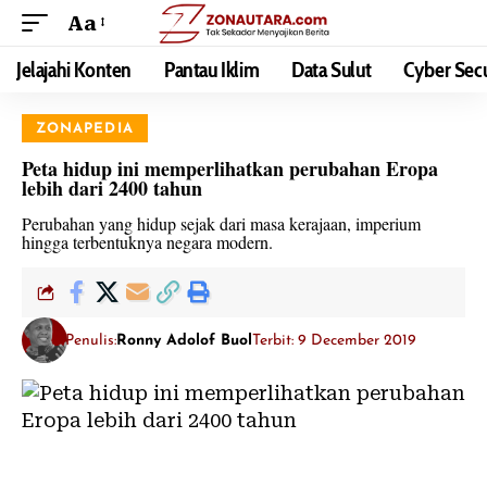
Aa
Jelajahi Konten
Pantau Iklim
Data Sulut
Cyber Secu
ZONAPEDIA
Peta hidup ini memperlihatkan perubahan Eropa
lebih dari 2400 tahun
Perubahan yang hidup sejak dari masa kerajaan, imperium
hingga terbentuknya negara modern.
Penulis:
Ronny Adolof Buol
Terbit: 9 December 2019