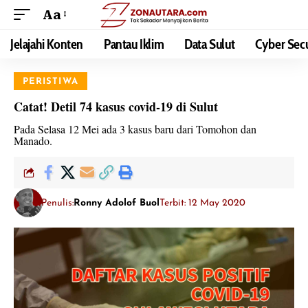
Aa
Jelajahi Konten
Pantau Iklim
Data Sulut
Cyber Secu
PERISTIWA
Catat! Detil 74 kasus covid-19 di Sulut
Pada Selasa 12 Mei ada 3 kasus baru dari Tomohon dan
Manado.
Penulis:
Ronny Adolof Buol
Terbit: 12 May 2020