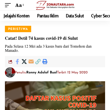
Aa
Jelajahi Konten
Pantau Iklim
Data Sulut
Cyber Secu
PERISTIWA
Catat! Detil 74 kasus covid-19 di Sulut
Pada Selasa 12 Mei ada 3 kasus baru dari Tomohon dan
Manado.
Penulis:
Ronny Adolof Buol
Terbit: 12 May 2020