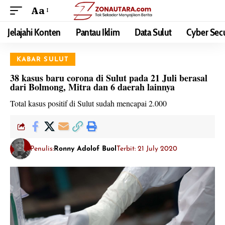
Aa
Jelajahi Konten
Pantau Iklim
Data Sulut
Cyber Secu
KABAR SULUT
38 kasus baru corona di Sulut pada 21 Juli berasal
dari Bolmong, Mitra dan 6 daerah lainnya
Total kasus positif di Sulut sudah mencapai 2.000
Penulis:
Ronny Adolof Buol
Terbit: 21 July 2020