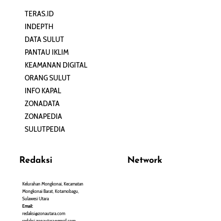
TERAS.ID
REHAT
INDEPTH
PERJALANAN
DATA SULUT
ARTIKEL
PANTAU IKLIM
PERSONA
KEAMANAN DIGITAL
ORANG SULUT
INFO KAPAL
ZONADATA
ZONAPEDIA
SULUTPEDIA
Redaksi
Network
Kelurahan Mongkonai, Kecamatan
PANTAU24.COM
Mongkonai Barat, Kotamobagu,
TENTANGPUAN.COM
Sulawesi Utara
TERASMANADO.COM
Email:
KELASBELAJAR.ORG
redaksi@zonautara.com
redaksi.zonautara@gmail.com