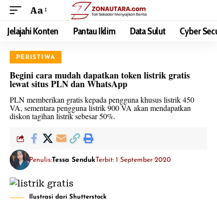
Aa
Jelajahi Konten
Pantau Iklim
Data Sulut
Cyber Secu
PERISTIWA
Begini cara mudah dapatkan token listrik gratis
lewat situs PLN dan WhatsApp
PLN memberikan gratis kepada pengguna khusus listrik 450
VA, sementara pengguna listrik 900 VA akan mendapatkan
diskon tagihan listrik sebesar 50%.
Penulis:
Tessa Senduk
Terbit: 1 September 2020
Ilustrasi dari Shutterstock