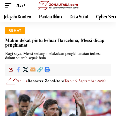
Aa
Jelajahi Konten
Pantau Iklim
Data Sulut
Cyber Secu
REHAT
Makin dekat pintu keluar Barcelona, Messi dicap
penghianat
Bagi saya, Messi sedang melakukan pengkhianatan terbesar
dalam sejarah sepak bola
Penulis:
Reporter ZonaUtara
Terbit: 2 September 2020