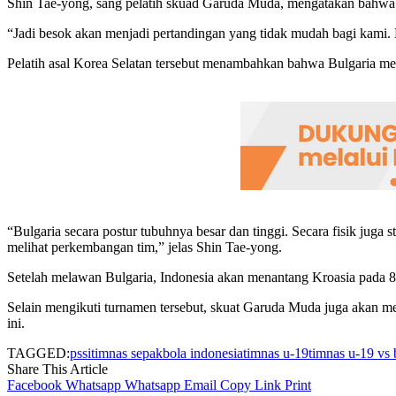
Shin Tae-yong, sang pelatih skuad Garuda Muda, mengatakan bahwa me
“Jadi besok akan menjadi pertandingan yang tidak mudah bagi kami. 
Pelatih asal Korea Selatan tersebut menambahkan bahwa Bulgaria mer
“Bulgaria secara postur tubuhnya besar dan tinggi. Secara fisik ju
melihat perkembangan tim,” jelas Shin Tae-yong.
Setelah melawan Bulgaria, Indonesia akan menantang Kroasia pada 8
Selain mengikuti turnamen tersebut, skuat Garuda Muda juga akan m
ini.
TAGGED:
pssi
timnas sepakbola indonesia
timnas u-19
timnas u-19 vs 
Share This Article
Facebook
Whatsapp
Whatsapp
Email
Copy Link
Print