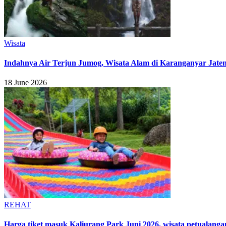
Wisata
Indahnya Air Terjun Jumog, Wisata Alam di Karanganyar Jaten
18 June 2026
REHAT
Harga tiket masuk Kaliurang Park Juni 2026, wisata petualanga