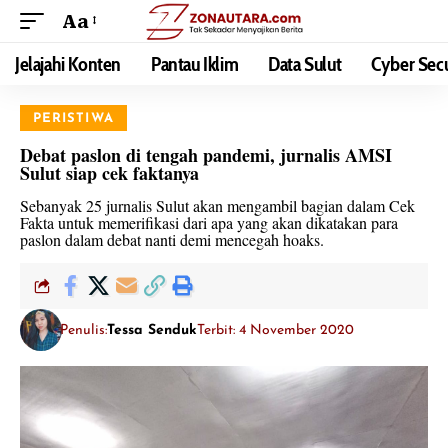
Aa
Jelajahi Konten
Pantau Iklim
Data Sulut
Cyber Secu
PERISTIWA
Debat paslon di tengah pandemi, jurnalis AMSI
Sulut siap cek faktanya
Sebanyak 25 jurnalis Sulut akan mengambil bagian dalam Cek
Fakta untuk memerifikasi dari apa yang akan dikatakan para
paslon dalam debat nanti demi mencegah hoaks.
Penulis:
Tessa Senduk
Terbit: 4 November 2020