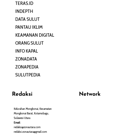
TERAS.ID
REHAT
INDEPTH
PERJALANAN
DATA SULUT
ARTIKEL
PANTAU IKLIM
PERSONA
KEAMANAN DIGITAL
ORANG SULUT
INFO KAPAL
ZONADATA
ZONAPEDIA
SULUTPEDIA
Redaksi
Network
Kelurahan Mongkonai, Kecamatan
PANTAU24.COM
Mongkonai Barat, Kotamobagu,
TENTANGPUAN.COM
Sulawesi Utara
TERASMANADO.COM
Email:
KELASBELAJAR.ORG
redaksi@zonautara.com
redaksi.zonautara@gmail.com