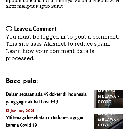
liputan bencana besar lainnya. Selama Pilkada 2024
aktif meliput Pilgub Sulut
Leave a Comment
You must be
logged in
to post a comment.
This site uses Akismet to reduce spam.
Learn how your comment data is
processed.
Baca pula:
MEREKA
Dalam sebulan ada 49 dokter di Indonesia
MELAWAN
yang gugur akibat Covid-19
COVID
13 January 2021
MEREKA
516 tenaga kesehatan di Indonesia gugur
MELAWAN
karena Covid-19
COVID