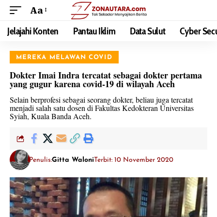
Aa
Jelajahi Konten
Pantau Iklim
Data Sulut
Cyber Secu
MEREKA MELAWAN COVID
Dokter Imai Indra tercatat sebagai dokter pertama
yang gugur karena covid-19 di wilayah Aceh
Selain berprofesi sebagai seorang dokter, beliau juga tercatat
menjadi salah satu dosen di Fakultas Kedokteran Universitas
Syiah, Kuala Banda Aceh.
Penulis:
Gitta Waloni
Terbit: 10 November 2020